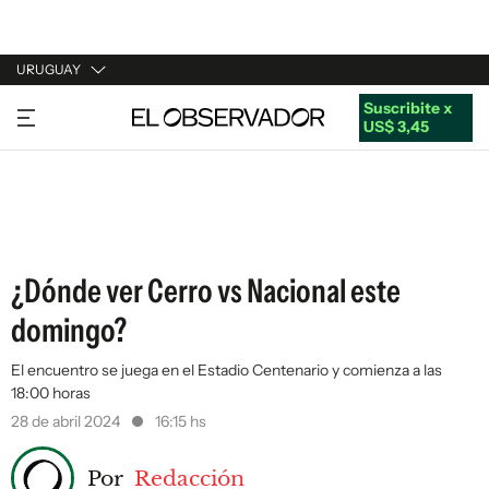
URUGUAY
Suscribite x
URUGUAY
US$ 3,45
ARGENTINA
ESPAÑA
ESTADOS UNIDOS
¿Dónde ver Cerro vs Nacional este
domingo?
El encuentro se juega en el Estadio Centenario y comienza a las
18:00 horas
28 de abril 2024
16:15 hs
Por
Redacción