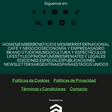
Siguenos en:
HOME
MEMBER
BENEFICIOS MEMBER
REFERÍ
NACIONAL
CAFÉ Y NEGOCIOS
ECONOMÍA Y EMPRESAS
AGRO
BRAND STUDIO
MUNDO
CULTURA Y ESPECTÁCULOS
LIFESTYLE
OPINIÓN
FÚNEBRES
REMATES Y LEGALES
EDICIONES ESPECIALES
PUBLICACIONES
NEWSLETTERS
ARGENTINA
ESPAÑA
ESTADOS UNIDOS
Políticas de Cookies
Políticas de Privacidad
Términos y Condiciones
Contacto