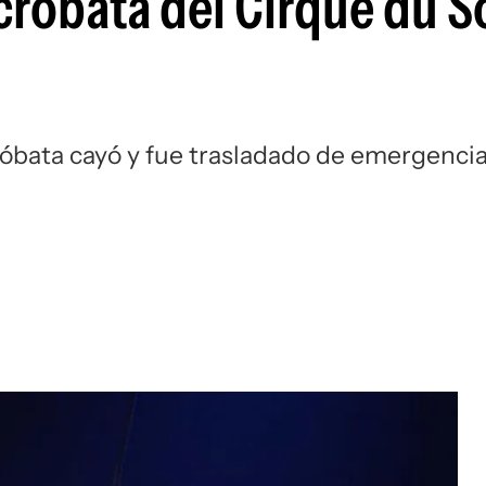
cróbata del Cirque du So
róbata cayó y fue trasladado de emergencia