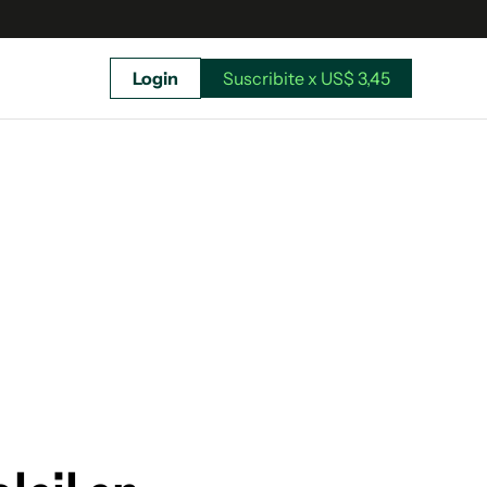
Login
Suscribite x US$ 3,45
uscríbete ahora a El Observador y elegí hasta
donde llegar.
Suscribite x US$ 3,45