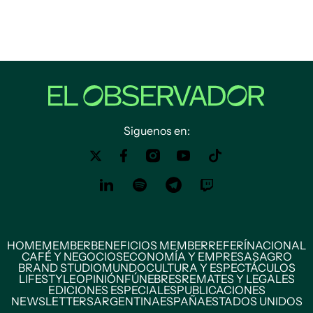
Siguenos en:
HOME
MEMBER
BENEFICIOS MEMBER
REFERÍ
NACIONAL
CAFÉ Y NEGOCIOS
ECONOMÍA Y EMPRESAS
AGRO
BRAND STUDIO
MUNDO
CULTURA Y ESPECTÁCULOS
LIFESTYLE
OPINIÓN
FÚNEBRES
REMATES Y LEGALES
EDICIONES ESPECIALES
PUBLICACIONES
NEWSLETTERS
ARGENTINA
ESPAÑA
ESTADOS UNIDOS