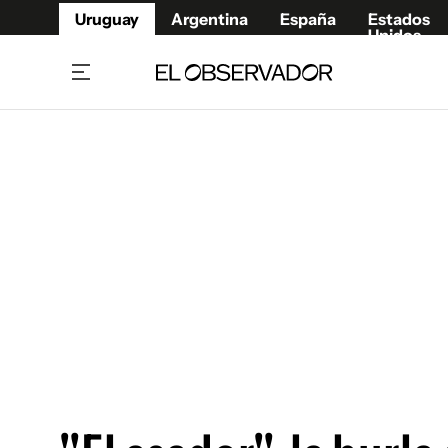
Uruguay
Argentina
España
Estados
Unidos
Home
Juegos 
Referí
Rugby
Fútbol
Básque
Mundial 2026
Tenis
Resultados Deportivos
Runnin
Fútbol internacional
Polidep
Copa Libertadores
Motor