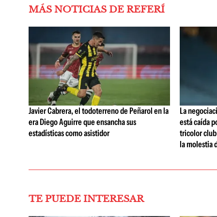
MÁS NOTICIAS DE REFERÍ
Javier Cabrera, el todoterreno de Peñarol en la
La negociaci
era Diego Aguirre que ensancha sus
está caída p
estadísticas como asistidor
tricolor clu
la molestia 
TE PUEDE INTERESAR