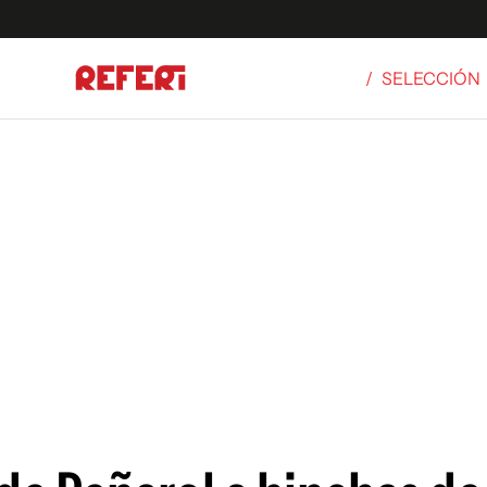
/
SELECCIÓN
Olímpicos
S
tbol
g
ortivo