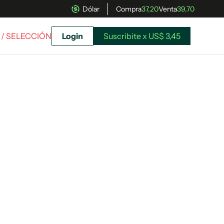
Dólar
Compra
37,20
Venta
39,70
/ SELECCIÓN
Login
Suscribite x US$ 3,45
uscríbete ahora a El Observador y elegí hasta
donde llegar.
Suscribite x US$ 3,45