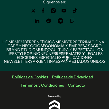
Siguenos en:
HOME
MEMBER
BENEFICIOS MEMBER
REFERÍ
NACIONAL
CAFÉ Y NEGOCIOS
ECONOMÍA Y EMPRESAS
AGRO
BRAND STUDIO
MUNDO
CULTURA Y ESPECTÁCULOS
LIFESTYLE
OPINIÓN
FÚNEBRES
REMATES Y LEGALES
EDICIONES ESPECIALES
PUBLICACIONES
NEWSLETTERS
ARGENTINA
ESPAÑA
ESTADOS UNIDOS
Políticas de Cookies
Políticas de Privacidad
Términos y Condiciones
Contacto