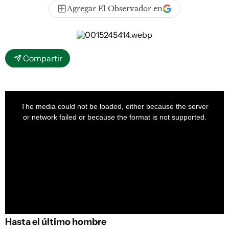
Agregar El Observador en
Compartir
This
is
a
The media could not be loaded, either because the server
modal
window.
or network failed or because the format is not supported.
Hasta el último hombre