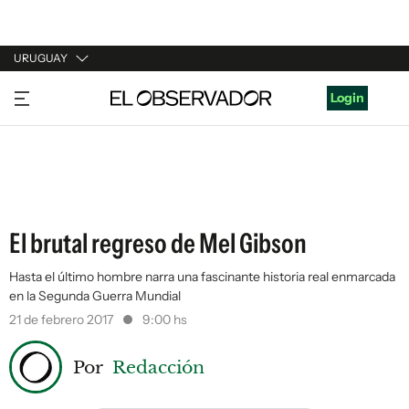
URUGUAY
URUGUAY
Login
ARGENTINA
ESPAÑA
ESTADOS UNIDOS
El brutal regreso de Mel Gibson
Hasta el último hombre narra una fascinante historia real enmarcada
en la Segunda Guerra Mundial
21 de febrero 2017
9:00 hs
Por
Redacción