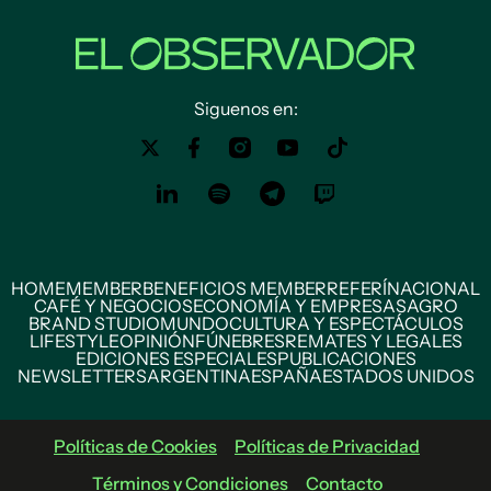
Siguenos en:
HOME
MEMBER
BENEFICIOS MEMBER
REFERÍ
NACIONAL
CAFÉ Y NEGOCIOS
ECONOMÍA Y EMPRESAS
AGRO
BRAND STUDIO
MUNDO
CULTURA Y ESPECTÁCULOS
LIFESTYLE
OPINIÓN
FÚNEBRES
REMATES Y LEGALES
EDICIONES ESPECIALES
PUBLICACIONES
NEWSLETTERS
ARGENTINA
ESPAÑA
ESTADOS UNIDOS
Políticas de Cookies
Políticas de Privacidad
Términos y Condiciones
Contacto