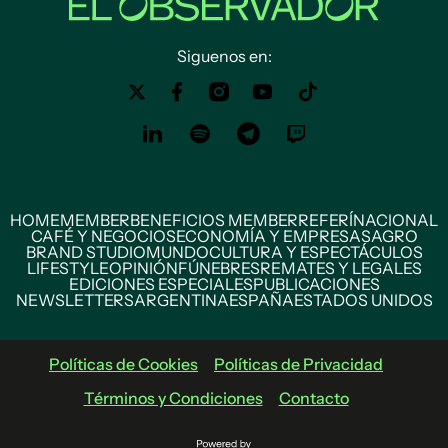
Siguenos en:
HOME
MEMBER
BENEFICIOS MEMBER
REFERÍ
NACIONAL
CAFÉ Y NEGOCIOS
ECONOMÍA Y EMPRESAS
AGRO
BRAND STUDIO
MUNDO
CULTURA Y ESPECTÁCULOS
LIFESTYLE
OPINIÓN
FÚNEBRES
REMATES Y LEGALES
EDICIONES ESPECIALES
PUBLICACIONES
NEWSLETTERS
ARGENTINA
ESPAÑA
ESTADOS UNIDOS
Políticas de Cookies
Políticas de Privacidad
Términos y Condiciones
Contacto