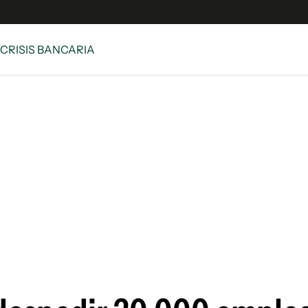
 CRISIS BANCARIA
e
S
n
es
Siguenos en:
 y Legales
es especiales
ciones
ters
ina
 Unidos