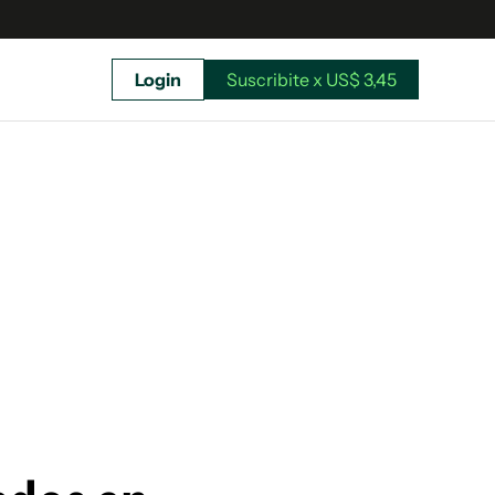
Login
Suscribite x US$ 3,45
uscríbete ahora a El Observador y elegí hasta
donde llegar.
Suscribite x US$ 3,45