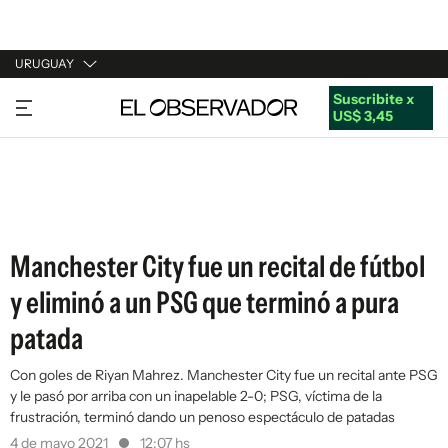
URUGUAY
Suscribite x
URUGUAY
US$ 3,45
ARGENTINA
ESPAÑA
ESTADOS UNIDOS
Manchester City fue un recital de fútbol
y eliminó a un PSG que terminó a pura
patada
Con goles de Riyan Mahrez. Manchester City fue un recital ante PSG
y le pasó por arriba con un inapelable 2-0; PSG, víctima de la
frustración, terminó dando un penoso espectáculo de patadas
4 de mayo 2021
12:07 hs