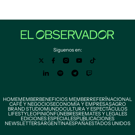
Siguenos en:
HOME
MEMBER
BENEFICIOS MEMBER
REFERÍ
NACIONAL
CAFÉ Y NEGOCIOS
ECONOMÍA Y EMPRESAS
AGRO
BRAND STUDIO
MUNDO
CULTURA Y ESPECTÁCULOS
LIFESTYLE
OPINIÓN
FÚNEBRES
REMATES Y LEGALES
EDICIONES ESPECIALES
PUBLICACIONES
NEWSLETTERS
ARGENTINA
ESPAÑA
ESTADOS UNIDOS