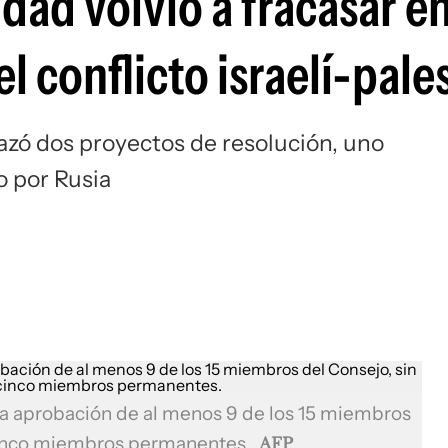
dad volvió a fracasar e
l conflicto israelí-pale
azó dos proyectos de resolución, uno
o por Rusia
 la aprobación de al menos 9 de los 15 miembros
s cinco miembros permanentes.
AFP