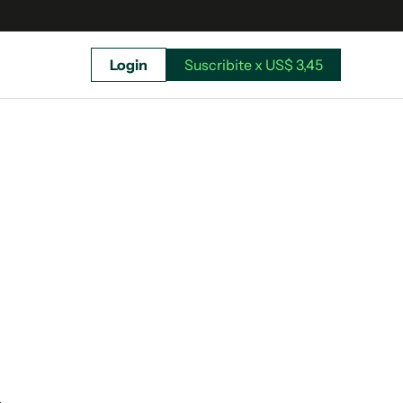
Login
Suscribite x US$ 3,45
uscríbete ahora a El Observador y elegí hasta
donde llegar.
Suscribite x US$ 3,45