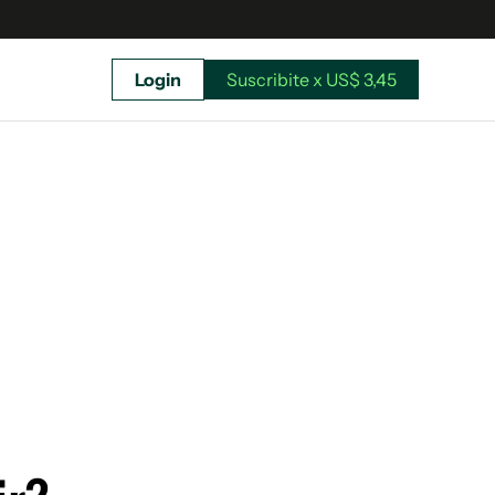
Login
Suscribite x US$ 3,45
uscríbete ahora a El Observador y elegí hasta
donde llegar.
Suscribite x US$ 3,45