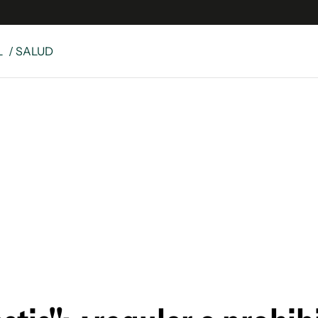
L
/ SALUD
e
S
n
es
Siguenos en:
 y Legales
es especiales
ciones
ters
ina
 Unidos