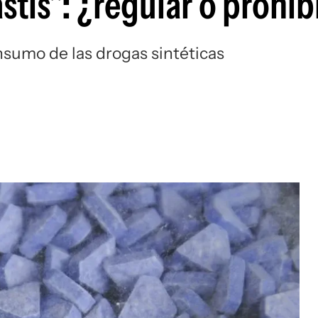
stis": ¿regular o prohib
nsumo de las drogas sintéticas