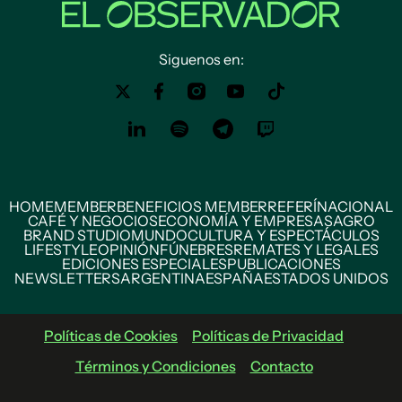
Siguenos en:
HOME
MEMBER
BENEFICIOS MEMBER
REFERÍ
NACIONAL
CAFÉ Y NEGOCIOS
ECONOMÍA Y EMPRESAS
AGRO
BRAND STUDIO
MUNDO
CULTURA Y ESPECTÁCULOS
LIFESTYLE
OPINIÓN
FÚNEBRES
REMATES Y LEGALES
EDICIONES ESPECIALES
PUBLICACIONES
NEWSLETTERS
ARGENTINA
ESPAÑA
ESTADOS UNIDOS
Políticas de Cookies
Políticas de Privacidad
Términos y Condiciones
Contacto