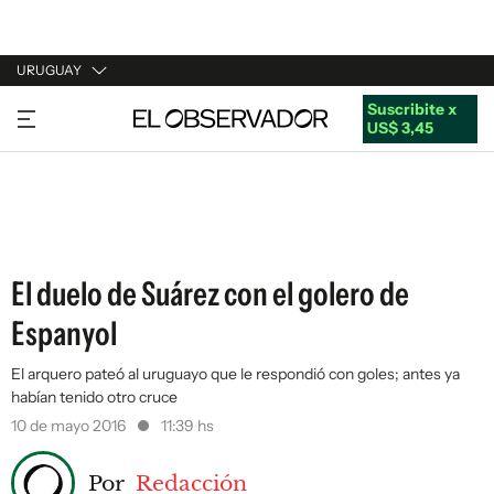
URUGUAY
Suscribite x
URUGUAY
US$ 3,45
ARGENTINA
ESPAÑA
ESTADOS UNIDOS
El duelo de Suárez con el golero de
Espanyol
El arquero pateó al uruguayo que le respondió con goles; antes ya
habían tenido otro cruce
10 de mayo 2016
11:39 hs
Por
Redacción