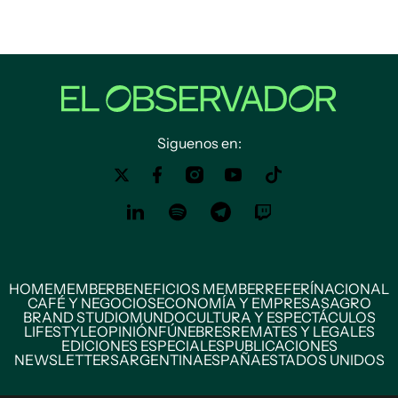
Siguenos en:
HOME
MEMBER
BENEFICIOS MEMBER
REFERÍ
NACIONAL
CAFÉ Y NEGOCIOS
ECONOMÍA Y EMPRESAS
AGRO
BRAND STUDIO
MUNDO
CULTURA Y ESPECTÁCULOS
LIFESTYLE
OPINIÓN
FÚNEBRES
REMATES Y LEGALES
EDICIONES ESPECIALES
PUBLICACIONES
NEWSLETTERS
ARGENTINA
ESPAÑA
ESTADOS UNIDOS