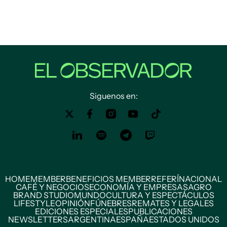
Siguenos en:
HOME
MEMBER
BENEFICIOS MEMBER
REFERÍ
NACIONAL
CAFÉ Y NEGOCIOS
ECONOMÍA Y EMPRESAS
AGRO
BRAND STUDIO
MUNDO
CULTURA Y ESPECTÁCULOS
LIFESTYLE
OPINIÓN
FÚNEBRES
REMATES Y LEGALES
EDICIONES ESPECIALES
PUBLICACIONES
NEWSLETTERS
ARGENTINA
ESPAÑA
ESTADOS UNIDOS