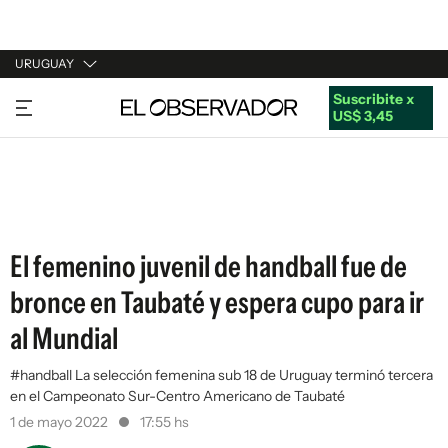
URUGUAY
Suscribite x
URUGUAY
US$ 3,45
ARGENTINA
ESPAÑA
ESTADOS UNIDOS
El femenino juvenil de handball fue de
bronce en Taubaté y espera cupo para ir
al Mundial
#handball La selección femenina sub 18 de Uruguay terminó tercera
en el Campeonato Sur-Centro Americano de Taubaté
1 de mayo 2022
17:55 hs