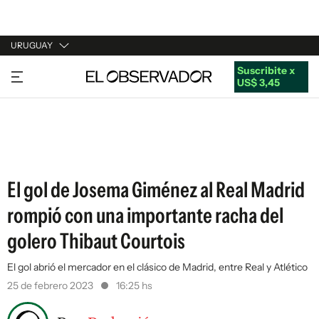
URUGUAY
Suscribite x
URUGUAY
US$ 3,45
ARGENTINA
ESPAÑA
ESTADOS UNIDOS
El gol de Josema Giménez al Real Madrid
rompió con una importante racha del
golero Thibaut Courtois
El gol abrió el mercador en el clásico de Madrid, entre Real y Atlético
25 de febrero 2023
16:25 hs