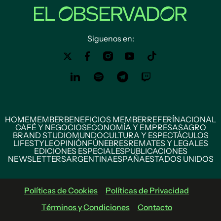
Siguenos en:
HOME
MEMBER
BENEFICIOS MEMBER
REFERÍ
NACIONAL
CAFÉ Y NEGOCIOS
ECONOMÍA Y EMPRESAS
AGRO
BRAND STUDIO
MUNDO
CULTURA Y ESPECTÁCULOS
LIFESTYLE
OPINIÓN
FÚNEBRES
REMATES Y LEGALES
EDICIONES ESPECIALES
PUBLICACIONES
NEWSLETTERS
ARGENTINA
ESPAÑA
ESTADOS UNIDOS
Políticas de Cookies
Políticas de Privacidad
Términos y Condiciones
Contacto