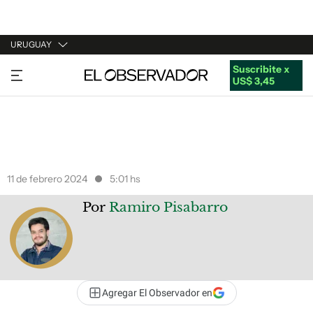
URUGUAY
Suscribite x
URUGUAY
US$ 3,45
ARGENTINA
ESPAÑA
ESTADOS UNIDOS
11 de febrero 2024
5:01 hs
Por
Ramiro Pisabarro
Agregar El Observador en