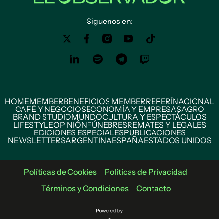
Siguenos en:
HOME
MEMBER
BENEFICIOS MEMBER
REFERÍ
NACIONAL
CAFÉ Y NEGOCIOS
ECONOMÍA Y EMPRESAS
AGRO
BRAND STUDIO
MUNDO
CULTURA Y ESPECTÁCULOS
LIFESTYLE
OPINIÓN
FÚNEBRES
REMATES Y LEGALES
EDICIONES ESPECIALES
PUBLICACIONES
NEWSLETTERS
ARGENTINA
ESPAÑA
ESTADOS UNIDOS
Políticas de Cookies
Políticas de Privacidad
Términos y Condiciones
Contacto