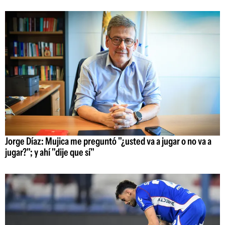
Jorge Díaz: Mujica me preguntó "¿usted va a jugar o no va a
jugar?"; y ahí "dije que sí"