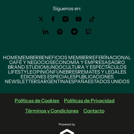
Siguenos en:
HOME
MEMBER
BENEFICIOS MEMBER
REFERÍ
NACIONAL
CAFÉ Y NEGOCIOS
ECONOMÍA Y EMPRESAS
AGRO
BRAND STUDIO
MUNDO
CULTURA Y ESPECTÁCULOS
LIFESTYLE
OPINIÓN
FÚNEBRES
REMATES Y LEGALES
EDICIONES ESPECIALES
PUBLICACIONES
NEWSLETTERS
ARGENTINA
ESPAÑA
ESTADOS UNIDOS
Políticas de Cookies
Políticas de Privacidad
Términos y Condiciones
Contacto