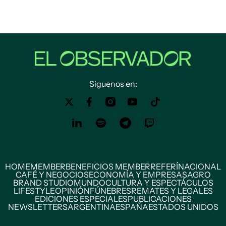
Siguenos en:
HOME
MEMBER
BENEFICIOS MEMBER
REFERÍ
NACIONAL
CAFÉ Y NEGOCIOS
ECONOMÍA Y EMPRESAS
AGRO
BRAND STUDIO
MUNDO
CULTURA Y ESPECTÁCULOS
LIFESTYLE
OPINIÓN
FÚNEBRES
REMATES Y LEGALES
EDICIONES ESPECIALES
PUBLICACIONES
NEWSLETTERS
ARGENTINA
ESPAÑA
ESTADOS UNIDOS