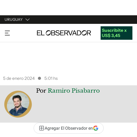
URUGUAY
Suscribite x
URUGUAY
US$ 3,45
ARGENTINA
ESPAÑA
ESTADOS UNIDOS
5 de enero 2024
5:01 hs
Por
Ramiro Pisabarro
Agregar El Observador en