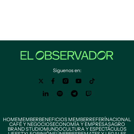
Siguenos en:
HOME
MEMBER
BENEFICIOS MEMBER
REFERÍ
NACIONAL
CAFÉ Y NEGOCIOS
ECONOMÍA Y EMPRESAS
AGRO
BRAND STUDIO
MUNDO
CULTURA Y ESPECTÁCULOS
LIFESTYLE
OPINIÓN
FÚNEBRES
REMATES Y LEGALES