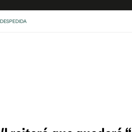
 DESPEDIDA
e
S
n
es
Siguenos en:
 y Legales
es especiales
ciones
ters
ina
 Unidos