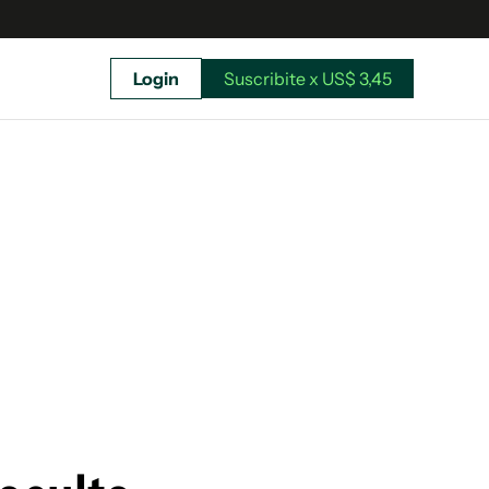
Login
Suscribite x US$ 3,45
uscríbete ahora a El Observador y elegí hasta
donde llegar.
Suscribite x US$ 3,45