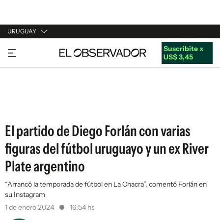
URUGUAY
Suscribite x
URUGUAY
US$ 3,45
ARGENTINA
ESPAÑA
ESTADOS UNIDOS
El partido de Diego Forlán con varias
figuras del fútbol uruguayo y un ex River
Plate argentino
“Arrancó la temporada de fútbol en La Chacra”, comentó Forlán en
su Instagram
1 de enero 2024
16:54 hs