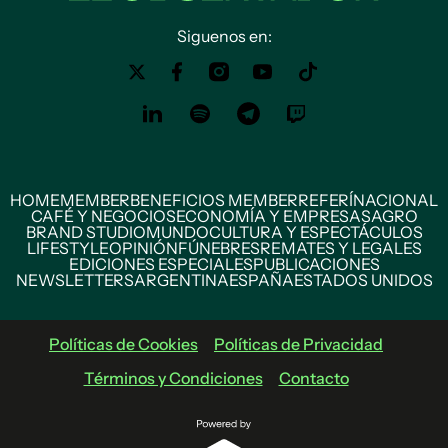
Siguenos en:
HOME
MEMBER
BENEFICIOS MEMBER
REFERÍ
NACIONAL
CAFÉ Y NEGOCIOS
ECONOMÍA Y EMPRESAS
AGRO
BRAND STUDIO
MUNDO
CULTURA Y ESPECTÁCULOS
LIFESTYLE
OPINIÓN
FÚNEBRES
REMATES Y LEGALES
EDICIONES ESPECIALES
PUBLICACIONES
NEWSLETTERS
ARGENTINA
ESPAÑA
ESTADOS UNIDOS
Políticas de Cookies
Políticas de Privacidad
Términos y Condiciones
Contacto