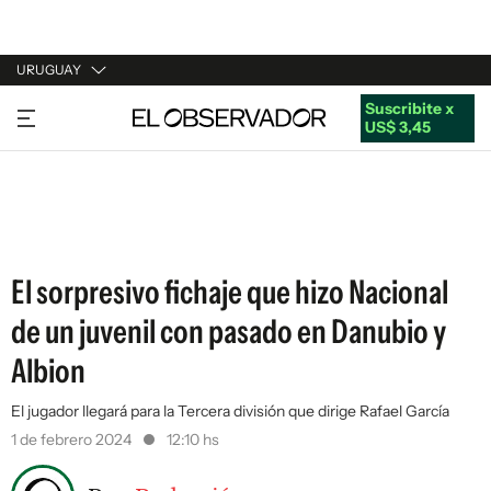
URUGUAY
Suscribite x
URUGUAY
US$ 3,45
ARGENTINA
ESPAÑA
ESTADOS UNIDOS
El sorpresivo fichaje que hizo Nacional
de un juvenil con pasado en Danubio y
Albion
El jugador llegará para la Tercera división que dirige Rafael García
1 de febrero 2024
12:10 hs