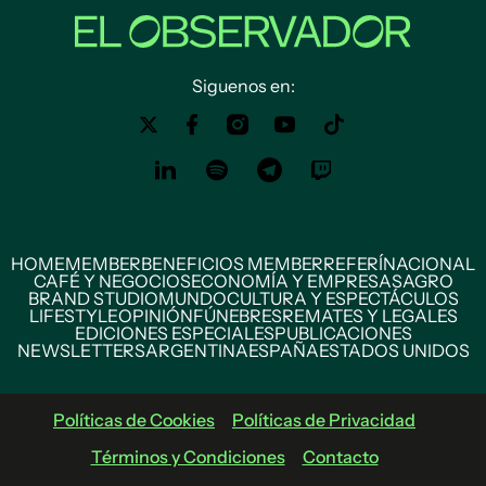
Siguenos en:
HOME
MEMBER
BENEFICIOS MEMBER
REFERÍ
NACIONAL
CAFÉ Y NEGOCIOS
ECONOMÍA Y EMPRESAS
AGRO
BRAND STUDIO
MUNDO
CULTURA Y ESPECTÁCULOS
LIFESTYLE
OPINIÓN
FÚNEBRES
REMATES Y LEGALES
EDICIONES ESPECIALES
PUBLICACIONES
NEWSLETTERS
ARGENTINA
ESPAÑA
ESTADOS UNIDOS
Políticas de Cookies
Políticas de Privacidad
Términos y Condiciones
Contacto