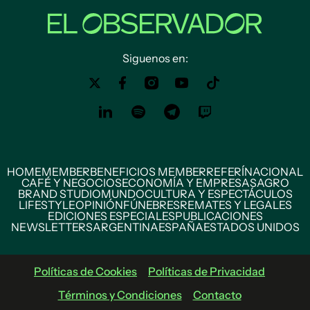
Siguenos en:
HOME
MEMBER
BENEFICIOS MEMBER
REFERÍ
NACIONAL
CAFÉ Y NEGOCIOS
ECONOMÍA Y EMPRESAS
AGRO
BRAND STUDIO
MUNDO
CULTURA Y ESPECTÁCULOS
LIFESTYLE
OPINIÓN
FÚNEBRES
REMATES Y LEGALES
EDICIONES ESPECIALES
PUBLICACIONES
NEWSLETTERS
ARGENTINA
ESPAÑA
ESTADOS UNIDOS
Políticas de Cookies
Políticas de Privacidad
Términos y Condiciones
Contacto