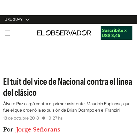
URUGUAY
Suscribite x
URUGUAY
US$ 3,45
ARGENTINA
ESPAÑA
ESTADOS UNIDOS
El tuit del vice de Nacional contra el línea
del clásico
Álvaro Paz cargó contra el primer asistente, Mauricio Espinosa, que
fue el que ordenó la expulsión de Brian Ocampo en el Franzini
18 de octubre 2018
9:27 hs
Por
Jorge Señorans