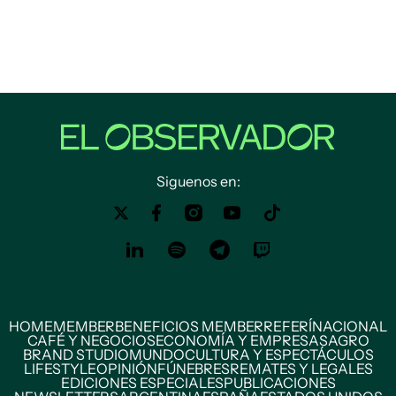
Siguenos en:
HOME
MEMBER
BENEFICIOS MEMBER
REFERÍ
NACIONAL
CAFÉ Y NEGOCIOS
ECONOMÍA Y EMPRESAS
AGRO
BRAND STUDIO
MUNDO
CULTURA Y ESPECTÁCULOS
LIFESTYLE
OPINIÓN
FÚNEBRES
REMATES Y LEGALES
EDICIONES ESPECIALES
PUBLICACIONES