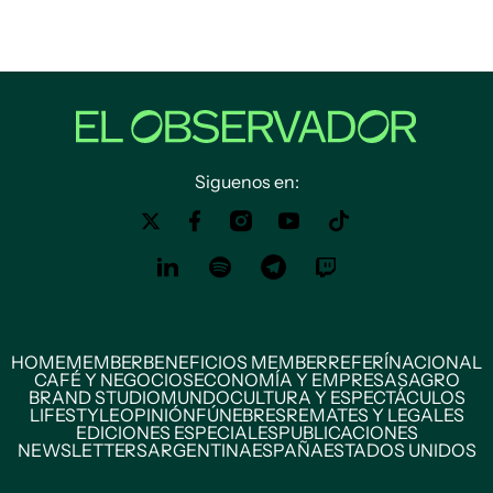
Siguenos en:
HOME
MEMBER
BENEFICIOS MEMBER
REFERÍ
NACIONAL
CAFÉ Y NEGOCIOS
ECONOMÍA Y EMPRESAS
AGRO
BRAND STUDIO
MUNDO
CULTURA Y ESPECTÁCULOS
LIFESTYLE
OPINIÓN
FÚNEBRES
REMATES Y LEGALES
EDICIONES ESPECIALES
PUBLICACIONES
NEWSLETTERS
ARGENTINA
ESPAÑA
ESTADOS UNIDOS