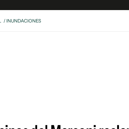
L
/ INUNDACIONES
e
S
n
es
Siguenos en:
 y Legales
es especiales
ciones
ters
ina
 Unidos