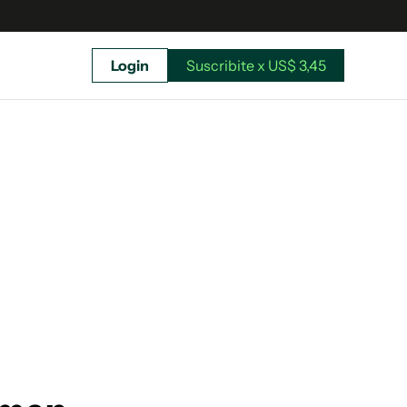
Login
Suscribite x US$ 3,45
uscríbete ahora a El Observador y elegí hasta
donde llegar.
Suscribite x US$ 3,45