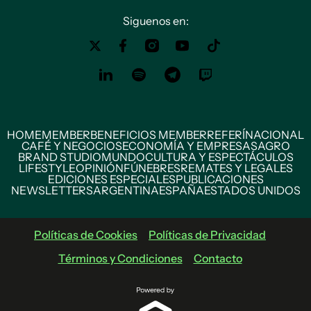
Siguenos en:
HOME
MEMBER
BENEFICIOS MEMBER
REFERÍ
NACIONAL
CAFÉ Y NEGOCIOS
ECONOMÍA Y EMPRESAS
AGRO
BRAND STUDIO
MUNDO
CULTURA Y ESPECTÁCULOS
LIFESTYLE
OPINIÓN
FÚNEBRES
REMATES Y LEGALES
EDICIONES ESPECIALES
PUBLICACIONES
NEWSLETTERS
ARGENTINA
ESPAÑA
ESTADOS UNIDOS
Políticas de Cookies
Políticas de Privacidad
Términos y Condiciones
Contacto