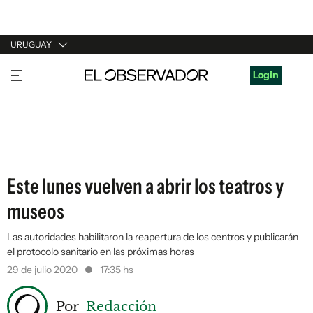
URUGUAY
URUGUAY
Login
ARGENTINA
ESPAÑA
ESTADOS UNIDOS
Este lunes vuelven a abrir los teatros y
museos
Las autoridades habilitaron la reapertura de los centros y publicarán
el protocolo sanitario en las próximas horas
29 de julio 2020
17:35 hs
Por
Redacción