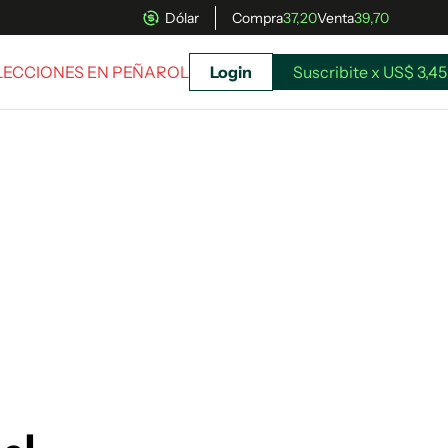
Dólar
Compra
37,20
Venta
39,70
ELECCIONES EN PEÑAROL
Login
Suscribite x US$ 3,45
uscríbete ahora a El Observador y elegí hasta
donde llegar.
Suscribite x US$ 3,45