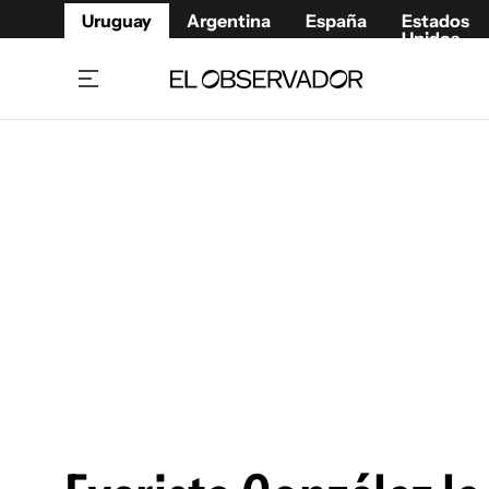
Uruguay
Argentina
España
Estados
Unidos
Home
Juegos 
Referí
Rugby
Fútbol
Básque
Mundial 2026
Tenis
Resultados Deportivos
Runnin
Fútbol internacional
Polidep
Copa Libertadores
Motor