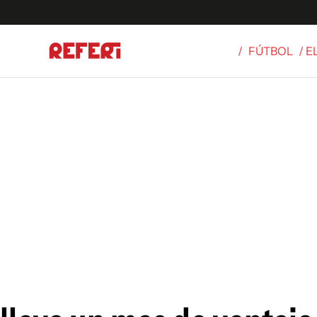
/
FÚTBOL
/ 
Olímpicos
S
tbol
g
ortivo