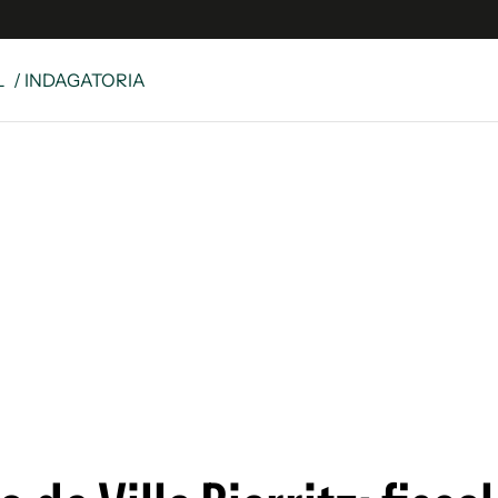
L
/ INDAGATORIA
e
S
n
es
Siguenos en:
 y Legales
es especiales
ciones
ters
ina
 Unidos