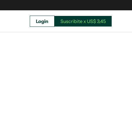
Login
Suscribite x US$ 3,45
uscríbete ahora a El Observador y elegí hasta
donde llegar.
Suscribite x US$ 3,45