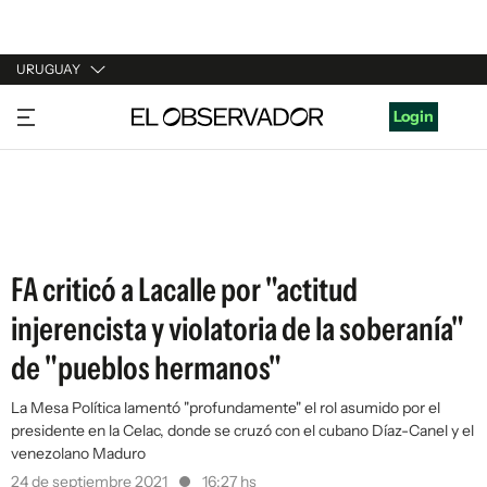
URUGUAY
URUGUAY
Login
ARGENTINA
ESPAÑA
ESTADOS UNIDOS
FA criticó a Lacalle por "actitud
injerencista y violatoria de la soberanía"
de "pueblos hermanos"
La Mesa Política lamentó "profundamente" el rol asumido por el
presidente en la Celac, donde se cruzó con el cubano Díaz-Canel y el
venezolano Maduro
24 de septiembre 2021
16:27 hs