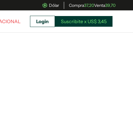
Dólar
Compra
37,20
Venta
39,70
NACIONAL
Login
Suscribite x US$ 3,45
uscríbete ahora a El Observador y elegí hasta
donde llegar.
Suscribite x US$ 3,45