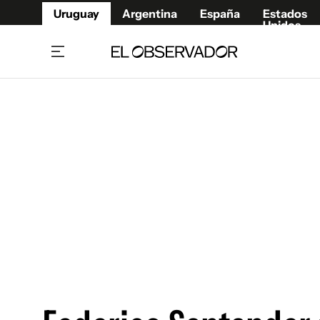
Uruguay
Argentina
España
Estados
Unidos
Home
Juegos 
Referí
Rugby
Fútbol
Básque
Mundial 2026
Tenis
Resultados Deportivos
Runnin
Fútbol internacional
Polidep
Copa Libertadores
Motor