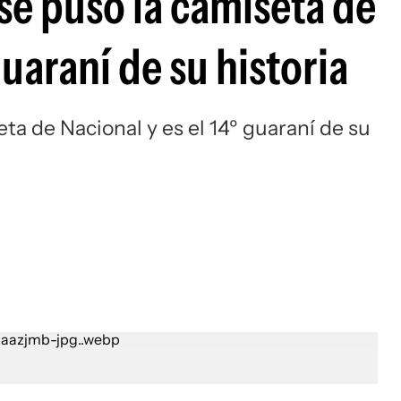
se puso la camiseta de
Si
guaraní de su historia
ta de Nacional y es el 14º guaraní de su