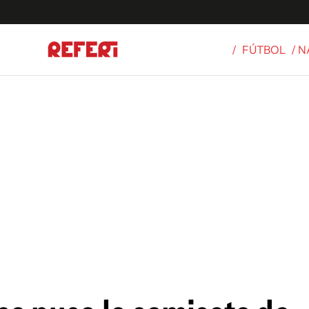
/
FÚTBOL
/ 
Olímpicos
S
tbol
g
ortivo