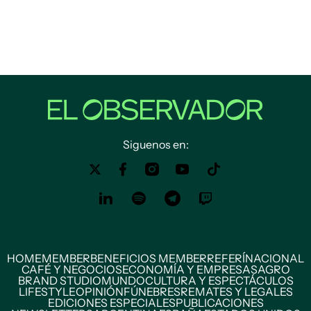
Siguenos en:
HOME
MEMBER
BENEFICIOS MEMBER
REFERÍ
NACIONAL
CAFÉ Y NEGOCIOS
ECONOMÍA Y EMPRESAS
AGRO
BRAND STUDIO
MUNDO
CULTURA Y ESPECTÁCULOS
LIFESTYLE
OPINIÓN
FÚNEBRES
REMATES Y LEGALES
EDICIONES ESPECIALES
PUBLICACIONES