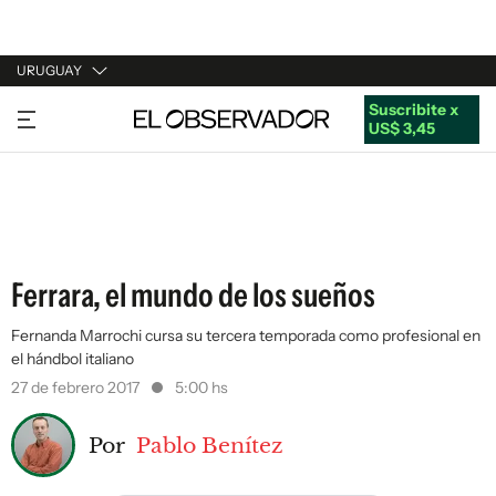
URUGUAY
Suscribite x
URUGUAY
US$ 3,45
ARGENTINA
ESPAÑA
ESTADOS UNIDOS
Ferrara, el mundo de los sueños
Fernanda Marrochi cursa su tercera temporada como profesional en
el hándbol italiano
27 de febrero 2017
5:00 hs
Por
Pablo Benítez