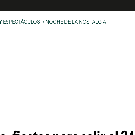
Y ESPECTÁCULOS
/ NOCHE DE LA NOSTALGIA
e
S
n
es
Siguenos en:
 y Legales
es especiales
ciones
ters
ina
 Unidos