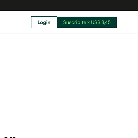
Login
Suscribite x US$ 3,45
uscríbete ahora a El Observador y elegí hasta
donde llegar.
Suscribite x US$ 3,45