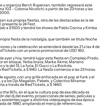
duce y organiza Berch Rupenian, también regresará este
na 102 – Colonia Nicolich) a partir de las 23 horas y las
$2000.
n sus propias fiestas, otra de las destacadas es la de
) presenta la 24 Fest.
bitab a $1500 y tendrá los shows de Pablo Cocina y Kimba
ropia fiesta de la nostalgia, que también se titula Noche
ones y la celebración se extenderá desde las 21 a las 4 de
edTickets con un precio promocional de USD 160.
e ayer y hoy, tendrá lugar esta fiesta en
Complejo Prado
,
stor en bloque, Yerba brava, Marka Akme, Mariano
 la del 13, La furia, El Gucci y La Rockola.
a
RedTickets
, a $ 940. La fiesta comienza a las 23 horas.
e agosto, con una grilla enfocada en el pop, el funk y el
 y a los Djs Magallan, Pabels, y Colectivo Miramar.
nta a través de
RedTickets
, a $ 1460.
o the 90's, en el que la cultura pop de esa década es
 del dj del evento, proyecciones de series, películas y
 asistentes jugar a distintos videojuegos de esa época.
écada de 1980, ampliando el menú de referencias.