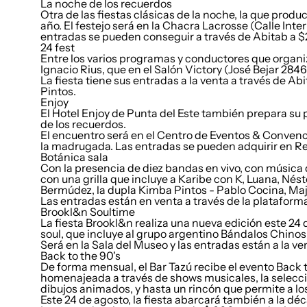
La noche de los recuerdos
Otra de las fiestas clásicas de la noche, la que pro
año. El festejo será en la Chacra Lacrosse (Calle Inter
entradas se pueden conseguir a través de Abitab a 
24 fest
Entre los varios programas y conductores que organiza
Ignacio Rius, que en el Salón Victory (José Bejar 2846
La fiesta tiene sus entradas a la venta a través de A
Pintos.
Enjoy
El Hotel Enjoy de Punta del Este también prepara su p
de los recuerdos.
El encuentro será en el Centro de Eventos & Convenci
la madrugada. Las entradas se pueden adquirir en R
Botánica sala
Con la presencia de diez bandas en vivo, con música d
con una grilla que incluye a Karibe con K, Luana, Né
Bermúdez, la dupla Kimba Pintos - Pablo Cocina, Majo y
Las entradas están en venta a través de la plataform
Brookl&n Soultime
La fiesta Brookl&n realiza una nueva edición este 24 d
soul, que incluye al grupo argentino Bándalos Chinos,
Será en la
Sala del Museo
y las entradas están a la ve
Back to the 90's
De forma mensual, el
Bar Tazú
recibe el evento Back t
homenajeada a través de shows musicales, la selección
dibujos animados, y hasta un rincón que permite a los
Este 24 de agosto, la fiesta abarcará también a la d