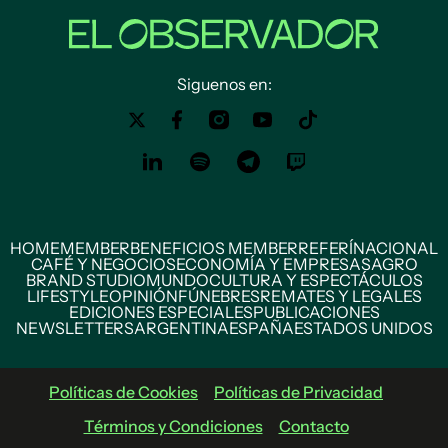
Siguenos en:
HOME
MEMBER
BENEFICIOS MEMBER
REFERÍ
NACIONAL
CAFÉ Y NEGOCIOS
ECONOMÍA Y EMPRESAS
AGRO
BRAND STUDIO
MUNDO
CULTURA Y ESPECTÁCULOS
LIFESTYLE
OPINIÓN
FÚNEBRES
REMATES Y LEGALES
EDICIONES ESPECIALES
PUBLICACIONES
NEWSLETTERS
ARGENTINA
ESPAÑA
ESTADOS UNIDOS
Políticas de Cookies
Políticas de Privacidad
Términos y Condiciones
Contacto