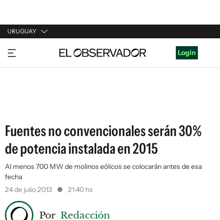
URUGUAY
URUGUAY
Login
ARGENTINA
ESPAÑA
ESTADOS UNIDOS
Fuentes no convencionales serán 30%
de potencia instalada en 2015
Al menos 700 MW de molinos eólicos se colocarán antes de esa
fecha
24 de julio 2013
21:40 hs
Por
Redacción