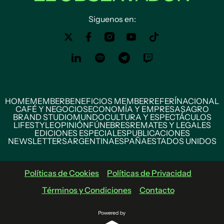
Siguenos en:
HOME
MEMBER
BENEFICIOS MEMBER
REFERÍ
NACIONAL
CAFÉ Y NEGOCIOS
ECONOMÍA Y EMPRESAS
AGRO
BRAND STUDIO
MUNDO
CULTURA Y ESPECTÁCULOS
LIFESTYLE
OPINIÓN
FÚNEBRES
REMATES Y LEGALES
EDICIONES ESPECIALES
PUBLICACIONES
NEWSLETTERS
ARGENTINA
ESPAÑA
ESTADOS UNIDOS
Políticas de Cookies
Políticas de Privacidad
Términos y Condiciones
Contacto