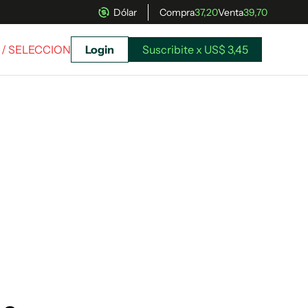
Dólar
Compra
37,20
Venta
39,70
/ SELECCION
Login
Suscribite x US$ 3,45
uscríbete ahora a El Observador y elegí hasta
donde llegar.
Suscribite x US$ 3,45