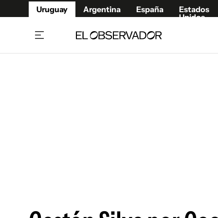
Uruguay
Argentina
España
Estados
Unidos
Home
Juegos 
Referí
Rugby
Fútbol
Básque
Mundial 2026
Tenis
Resultados Deportivos
Runnin
Fútbol internacional
Polidep
Copa Libertadores
Motor