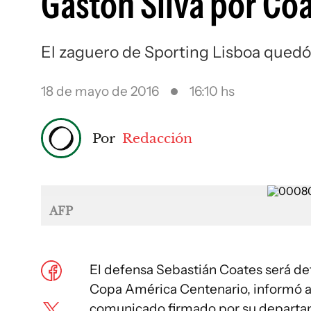
Gastón Silva por Co
El zaguero de Sporting Lisboa quedó
18 de mayo de 2016
16:10 hs
Por
Redacción
AFP
El defensa Sebastián Coates será def
Copa América Centenario, informó a
comunicado firmado por su depart