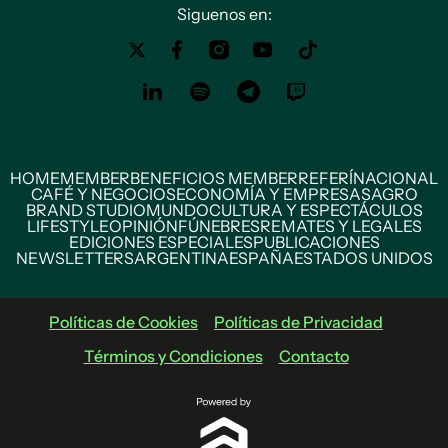
Siguenos en:
HOME
MEMBER
BENEFICIOS MEMBER
REFERÍ
NACIONAL
CAFÉ Y NEGOCIOS
ECONOMÍA Y EMPRESAS
AGRO
BRAND STUDIO
MUNDO
CULTURA Y ESPECTÁCULOS
LIFESTYLE
OPINIÓN
FÚNEBRES
REMATES Y LEGALES
EDICIONES ESPECIALES
PUBLICACIONES
NEWSLETTERS
ARGENTINA
ESPAÑA
ESTADOS UNIDOS
Políticas de Cookies
Políticas de Privacidad
Términos y Condiciones
Contacto