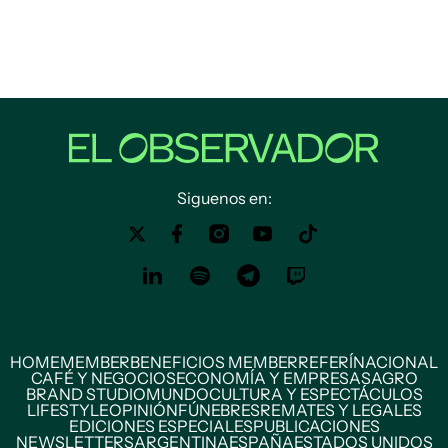
Siguenos en:
HOME
MEMBER
BENEFICIOS MEMBER
REFERÍ
NACIONAL
CAFÉ Y NEGOCIOS
ECONOMÍA Y EMPRESAS
AGRO
BRAND STUDIO
MUNDO
CULTURA Y ESPECTÁCULOS
LIFESTYLE
OPINIÓN
FÚNEBRES
REMATES Y LEGALES
EDICIONES ESPECIALES
PUBLICACIONES
NEWSLETTERS
ARGENTINA
ESPAÑA
ESTADOS UNIDOS