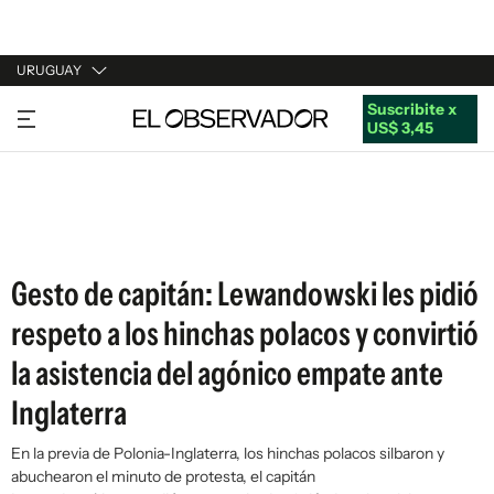
URUGUAY
Suscribite x
URUGUAY
US$ 3,45
ARGENTINA
ESPAÑA
ESTADOS UNIDOS
Gesto de capitán: Lewandowski les pidió
respeto a los hinchas polacos y convirtió
la asistencia del agónico empate ante
Inglaterra
En la previa de Polonia-Inglaterra, los hinchas polacos silbaron y
abuchearon el minuto de protesta, el capitán