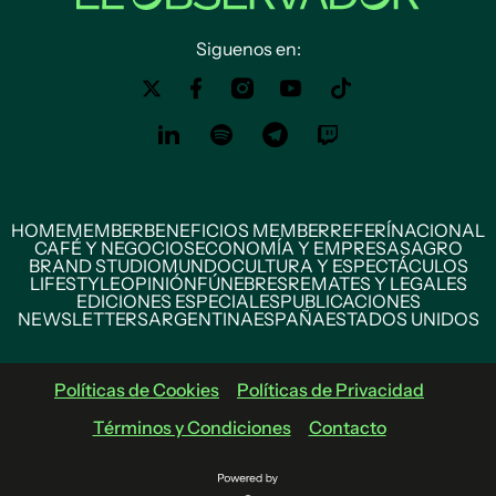
Siguenos en:
HOME
MEMBER
BENEFICIOS MEMBER
REFERÍ
NACIONAL
CAFÉ Y NEGOCIOS
ECONOMÍA Y EMPRESAS
AGRO
BRAND STUDIO
MUNDO
CULTURA Y ESPECTÁCULOS
LIFESTYLE
OPINIÓN
FÚNEBRES
REMATES Y LEGALES
EDICIONES ESPECIALES
PUBLICACIONES
NEWSLETTERS
ARGENTINA
ESPAÑA
ESTADOS UNIDOS
Políticas de Cookies
Políticas de Privacidad
Términos y Condiciones
Contacto