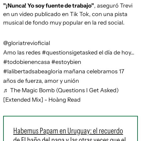
"¡Nunca! Yo soy fuente de trabajo"
, aseguró Trevi
en un video publicado en Tik Tok, con una pista
musical de fondo muy popular en la red social.
@gloriatrevioficial
Amo las redes
#questionsigetasked
el día de hoy…
#todobienencasa
#estoybien
#lalibertadsabeagloria
mañana celebramos 17
años de fuerza, amor y unión
♬ The Magic Bomb (Questions I Get Asked)
[Extended Mix] - Hoàng Read
Habemus Papam en Uruguay: el recuerdo
de El baño del papa y las otras veces que el