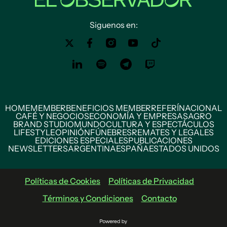
Siguenos en:
HOME
MEMBER
BENEFICIOS MEMBER
REFERÍ
NACIONAL
CAFÉ Y NEGOCIOS
ECONOMÍA Y EMPRESAS
AGRO
BRAND STUDIO
MUNDO
CULTURA Y ESPECTÁCULOS
LIFESTYLE
OPINIÓN
FÚNEBRES
REMATES Y LEGALES
EDICIONES ESPECIALES
PUBLICACIONES
NEWSLETTERS
ARGENTINA
ESPAÑA
ESTADOS UNIDOS
Políticas de Cookies
Políticas de Privacidad
Términos y Condiciones
Contacto