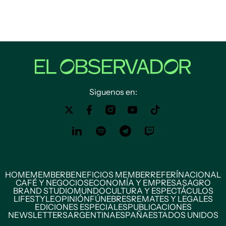
Siguenos en:
HOME
MEMBER
BENEFICIOS MEMBER
REFERÍ
NACIONAL
CAFÉ Y NEGOCIOS
ECONOMÍA Y EMPRESAS
AGRO
BRAND STUDIO
MUNDO
CULTURA Y ESPECTÁCULOS
LIFESTYLE
OPINIÓN
FÚNEBRES
REMATES Y LEGALES
EDICIONES ESPECIALES
PUBLICACIONES
NEWSLETTERS
ARGENTINA
ESPAÑA
ESTADOS UNIDOS