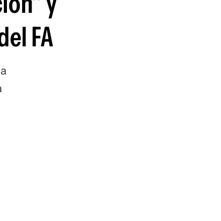
ción" y
del FA
la
a