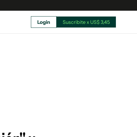
Login
Suscribite x US$ 3,45
uscríbete ahora a El Observador y elegí hasta
donde llegar.
Suscribite x US$ 3,45