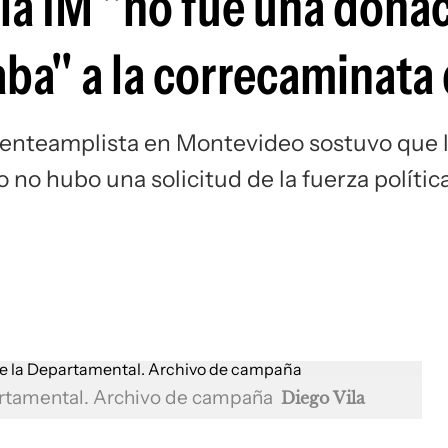
e la IM "no fue una dona
taba" a la correcaminata 
renteamplista en Montevideo sostuvo que 
no hubo una solicitud de la fuerza polític
epartamental. Archivo de campaña
Diego Vila