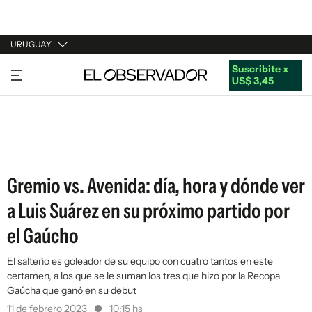
URUGUAY
Suscribite x
URUGUAY
US$ 3,45
ARGENTINA
ESPAÑA
ESTADOS UNIDOS
Gremio vs. Avenida: día, hora y dónde ver
a Luis Suárez en su próximo partido por
el Gaúcho
El salteño es goleador de su equipo con cuatro tantos en este
certamen, a los que se le suman los tres que hizo por la Recopa
Gaúcha que ganó en su debut
11 de febrero 2023
10:15 hs