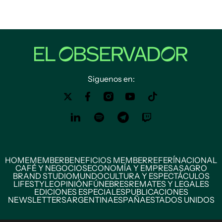
Siguenos en:
HOME
MEMBER
BENEFICIOS MEMBER
REFERÍ
NACIONAL
CAFÉ Y NEGOCIOS
ECONOMÍA Y EMPRESAS
AGRO
BRAND STUDIO
MUNDO
CULTURA Y ESPECTÁCULOS
LIFESTYLE
OPINIÓN
FÚNEBRES
REMATES Y LEGALES
EDICIONES ESPECIALES
PUBLICACIONES
NEWSLETTERS
ARGENTINA
ESPAÑA
ESTADOS UNIDOS