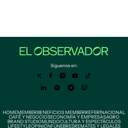
Siguenos en:
HOME
MEMBER
BENEFICIOS MEMBER
REFERÍ
NACIONAL
CAFÉ Y NEGOCIOS
ECONOMÍA Y EMPRESAS
AGRO
BRAND STUDIO
MUNDO
CULTURA Y ESPECTÁCULOS
LIFESTYLE
OPINIÓN
FÚNEBRES
REMATES Y LEGALES